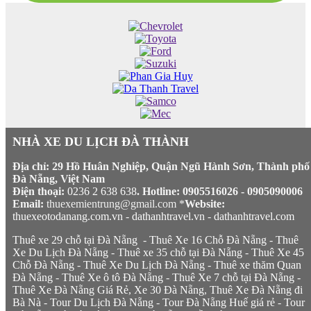
NHÀ XE DU LỊCH ĐÀ THÀNH
Địa chỉ: 29 Hồ Huân Nghiệp, Quận Ngũ Hành Sơn, Thành phố
Đà Nẵng, Việt Nam
Điện thoại:
0236 2 638 638
. Hotline: 0905516026 - 0905090006
Email:
thuexemientrung@gmail.com *
Website:
thuexeotodanang.com.vn
-
dathanhtravel.vn
-
dathanhtravel.com
Thuê xe 29 chỗ tại Đà Nẵng
-
Thuê Xe 16 Chỗ Đà Nẵng
-
Thuê
Xe Du Lịch Đà Nẵng
-
Thuê xe 35 chỗ tại Đà Nẵng
-
Thuê Xe 45
Chỗ Đà Nẵng
-
Thuê Xe Du Lịch Đà Nẵng
-
Thuê xe thăm Quan
Đà Nẵng
-
Thuê Xe ô tô Đà Nẵng
-
Thuê Xe 7 chỗ tại Đà Nẵng
-
Thuê Xe Đà Nẵng Giá Rẻ,
Xe 30 Đà Nẵng
,
Thuê Xe Đà Nẵng đi
Bà Nà
-
Tour Du Lịch Đà Nẵng
-
Tour Đà Nẵng Huế giá rẻ
-
Tour