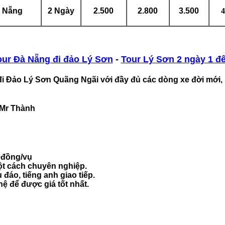
à Nẵng
2 Ngày
2.500
2.800
3.500
4
our Đà Nẵng đi đảo Lý Sơn
-
Tour Lý Sơn 2 ngày 1 đ
đi Đảo Lý Sơn Quãng Ngãi
với đầy đủ các dòng xe đời mới
 Mr Thành
0đồng/vụ
ột cách chuyên nghiệp.
u đáo, tiếng anh giao tiếp.
 hệ để được giá tốt nhất.