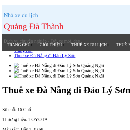
Nhà xe du lịch
Quảng Đà Thành
Dịch vụ chuyên nghiệp - Đội xe mới, đẹp
TRANG CHỦ
GIỚI THIỆU
THUÊ XE DU LỊCH
THUÊ 
Trang chủ
Thuê xe Đà Nẵng đi Đảo Lý Sơn
Thuê xe Đà Nẵng đi Đảo Lý Sơ
Số chỗ:
16 Chổ
Thương hiệu:
TOYOTA
Màu sắc:
Trắng, Xanh