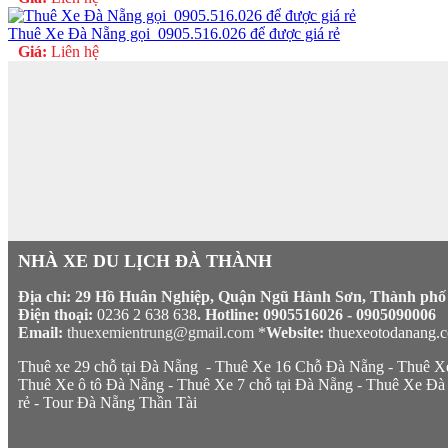
Thuê Xe Đà Nẵng gọi_0905.516.026 để được giá rẻ
Giá:
Liên hệ
NHÀ XE DU LỊCH ĐÀ THÀNH
Địa chỉ: 29 Hồ Huân Nghiệp, Quận Ngũ Hành Sơn, Thành phố
Điện thoại:
0236 2 638 638
. Hotline: 0905516026 - 0905090006
Email:
thuexemientrung@gmail.com *
Website:
thuexeotodanang.
Thuê xe 29 chỗ tại Đà Nẵng
-
Thuê Xe 16 Chỗ Đà Nẵng
-
Thuê X
Thuê Xe ô tô Đà Nẵng
-
Thuê Xe 7 chỗ tại Đà Nẵng
-
Thuê Xe Đà 
rẻ
-
Tour Đà Nẵng Thần Tài