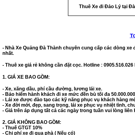
Thuê Xe đi Đảo Lý tại Đ
T
-
Nhà Xe Quảng Đà Thành
chuyên cung cấp các dòng
xe 
nhất.
- Thuê xe giá rẻ không cần đặt cọc.
Hotline : 0905.516.026
1. GIÁ XE BAO GỒM:
- Xe, xăng dầu, phí cầu đường, lương lái xe.
- Bảo hiểm hành khách đi xe mức đền bù tối đa 50.000.00
- Lái xe được đào tạo các kỹ năng phục vụ khách hàng m
- Xe đời mới, đẹp, sang trọng, lái xe phục vụ nhiệt tình, ch
- Giá trên áp dụng tất cả các ngày trong tuần vui lòng liên
2. GIÁ KHÔNG BAO GỒM:
- Thuế GTGT 10%
- Chi phí xe đi qua phà ( Nếu có)