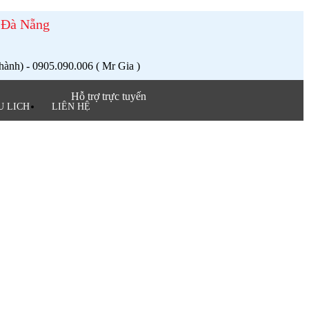
i Đà Nẵng
ành) - 0905.090.006 ( Mr Gia )
Hỗ trợ trực tuyến
U LICH
LIÊN HỆ