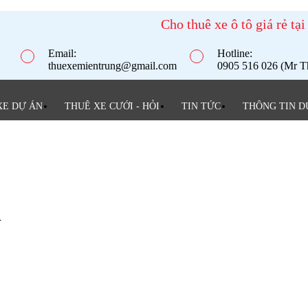
Cho thuê xe ô tô giá rẻ tạ
Email:
Hotline:
thuexemientrung@gmail.com
0905 516 026 (Mr Th
XE DỰ ÁN
THUÊ XE CƯỚI - HỎI
TIN TỨC
THÔNG TIN D
n