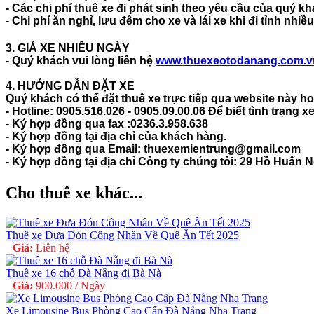
- Các chi phí thuê xe đi phát sinh theo yêu cầu của quý k
- Chi phí ăn nghỉ, lưu đêm cho xe và lái xe khi đi tỉnh nhiề
3. GIÁ XE NHIỀU NGÀY
- Quý khách vui lòng liên hệ
www.thuexeotodanang.com.
4. HƯỚNG DẪN ĐẶT XE
Quý khách có thể đặt thuê xe trực tiếp qua website này 
- Hotline:
0905.516.026 - 0905.09.00.06
Để biết tình trạng x
- Ký hợp đồng qua fax :0236.3.958.638
- Ký hợp đồng tại địa chỉ của khách hàng.
- Ký hợp đồng qua Email: thuexemientrung@gmail.com
- Ký hợp đồng tại địa chỉ Công ty chúng tôi: 29 Hồ Huấn
Cho thuê xe khác...
Thuê xe Đưa Đón Công Nhân Về Quê Ăn Tết 2025
Giá:
Liên hệ
Thuê xe 16 chỗ Đà Nẵng đi Bà Nà
Giá:
900.000 / Ngày
Xe Limousine Bus Phòng Cao Cấp Đà Nẵng Nha Trang