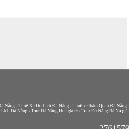
Đà Nẵng
-
Thuê Xe Du Lịch Đà Nẵng
-
Thuê xe thăm Quan Đà Nẵng
 Lịch Đà Nẵng
-
Tour Đà Nẵng Huế giá rẻ
-
Tour Đà Nẵng Bà Nà giá
276157