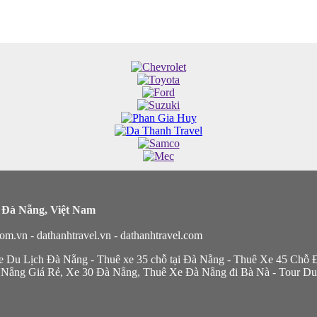
 Đà Nẵng, Việt Nam
com.vn
-
dathanhtravel.vn
-
dathanhtravel.com
e Du Lịch Đà Nẵng
-
Thuê xe 35 chỗ tại Đà Nẵng
-
Thuê Xe 45 Chỗ 
Nẵng Giá Rẻ,
Xe 30 Đà Nẵng
,
Thuê Xe Đà Nẵng đi Bà Nà
-
Tour Du