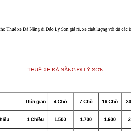
o Thuê xe Đà Nẵng đi Đảo Lý Sơn giá rẻ, xe chất lượng với đủ các lo
THUÊ XE ĐÀ NẴNG ĐI LÝ SƠN
Thời gian
4 Chỗ
7 Chỗ
16 Chỗ
3
hiều
1 Chiều
1.500
1.700
1.900
2