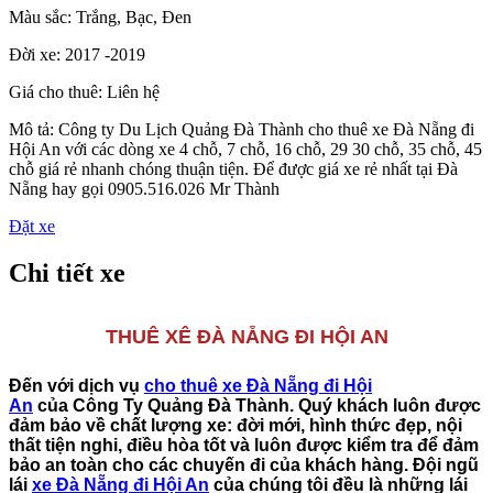
Màu sắc:
Trắng, Bạc, Đen
Đời xe:
2017 -2019
Giá cho thuê:
Liên hệ
Mô tả:
Công ty Du Lịch Quảng Đà Thành cho thuê xe Đà Nẵng đi
Hội An với các dòng xe 4 chỗ, 7 chỗ, 16 chỗ, 29 30 chỗ, 35 chỗ, 45
chỗ giá rẻ nhanh chóng thuận tiện. Để được giá xe rẻ nhất tại Đà
Nẵng hay gọi 0905.516.026 Mr Thành
Đặt xe
Chi tiết xe
THUÊ XÊ ĐÀ NẴNG ĐI HỘI AN
Đến với dịch vụ
cho thuê xe Đà Nẵng đi Hội
An
của
Công Ty
Quảng Đà Thành
. Quý khách luôn được
đảm bảo về chất lượng xe: đời mới, hình thức đẹp, nội
thất tiện nghi, điều hòa tốt và luôn được kiểm tra để đảm
bảo an toàn cho các chuyến đi của khách hàng. Đội ngũ
lái
xe Đà Nẵng đi Hội An
của chúng tôi đều là những lái