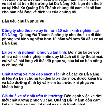
vụ tốt nhất
trên thị trường tại Đà Nẵng. Khi bạn đến thuê
xe tại
Nhà Xe Quảng Đà Thành
chúng tôi cam kết sẽ làm
cho bạn hài lòng về dịch vụ của chúng tôi.
Bản tiêu chuẩn phục vụ
Công ty cho thuê xe uy tín hơn 10 năm kinh nghiệm tại
Đà Nẵng
: Quảng Đà Thành là công ty cho thuê xe đi tiên
phong với kinh nghiệm hơn 10 năm với hơn 50 đầu xe tại
Đà Nẵng.
Lái xe kinh nghiệm, phục vụ tận tình
:
Đội ngũ lái xe với
nhiều năm kinh nghiệm nên quý khách sẽ thấy thoải mái,
vui vẻ và hài lòng về thái độ phục vụ của lái xe bên công
ty chúng tôi.
Chất lượng xe mới đẹp sạch sẽ
:
Tất cả các xe Đà Nẵng
đi Hội An bên chúng tôi đều là xe đời mới, được kiểm tra
và bảo dưỡng định kỳ và kiểm tra trước khi phục vụ
khách hàng.
Giá thuê xe rẻ nhất trên thị trường
:
Bên cạnh việc xe đời
mới chất lượng phục vụ cao. Quảng Đà Thành còn cam
kết giá thuê xe luôn tốt nhất và cạnh tranh nhất.