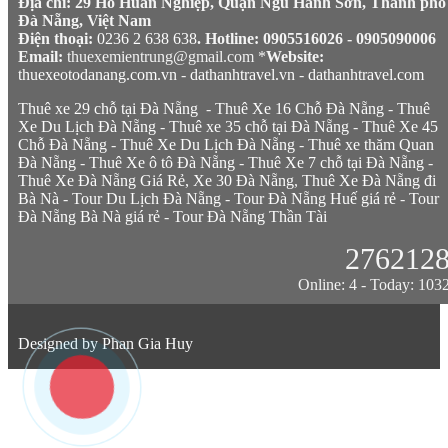
Địa chỉ: 29 Hồ Huân Nghiệp, Quận Ngũ Hành Sơn, Thành phố
Đà Nẵng, Việt Nam
Điện thoại:
0236 2 638 638
. Hotline: 0905516026 - 0905090006
Email:
thuexemientrung@gmail.com *
Website:
thuexeotodanang.com.vn
-
dathanhtravel.vn
-
dathanhtravel.com
Thuê xe 29 chỗ tại Đà Nẵng
-
Thuê Xe 16 Chỗ Đà Nẵng
-
Thuê
Xe Du Lịch Đà Nẵng
-
Thuê xe 35 chỗ tại Đà Nẵng
-
Thuê Xe 45
Chỗ Đà Nẵng
-
Thuê Xe Du Lịch Đà Nẵng
-
Thuê xe thăm Quan
Đà Nẵng
-
Thuê Xe ô tô Đà Nẵng
-
Thuê Xe 7 chỗ tại Đà Nẵng
-
Thuê Xe Đà Nẵng Giá Rẻ,
Xe 30 Đà Nẵng
,
Thuê Xe Đà Nẵng đi
Bà Nà
-
Tour Du Lịch Đà Nẵng
-
Tour Đà Nẵng Huế giá rẻ
-
Tour
Đà Nẵng Bà Nà giá rẻ
-
Tour Đà Nẵng Thần Tài
276212
Online: 4 - Today: 103
Designed by
Phan Gia Huy