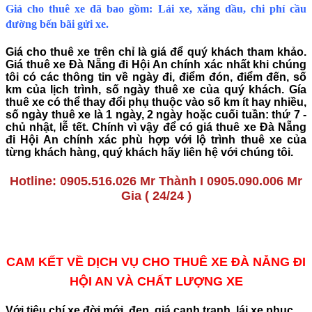
Giá cho thuê xe đã bao gồm: Lái xe, xăng dầu, chi phí cầu
đường bến bãi gửi xe.
Giá cho thuê xe trên chỉ là giá để quý khách tham khảo.
Giá
thuê xe Đà Nẵng đi Hội An
chính xác nhất khi chúng
tôi có các thông tin về ngày đi, điểm đón, điểm đến, số
km của lịch trình, số ngày thuê xe của quý khách. Gía
thuê xe có thể thay đổi phụ thuộc vào số km ít hay nhiều,
số ngày thuê xe là 1 ngày, 2 ngày hoặc cuối tuần: thứ 7 -
chủ nhật, lễ tết. Chính vì vậy để có giá
thuê xe Đà Nẵng
đi Hội An
chính xác phù hợp với lộ trình thuê xe của
từng khách hàng, quý khách hãy liên hệ với chúng tôi.
Hotline: 0905.516.026 Mr Thành I 0905.090.006 Mr
Gia ( 24/24 )
CAM KẾT VỀ DỊCH VỤ CHO THUÊ XE ĐÀ NẴNG ĐI
HỘI AN VÀ CHẤT LƯỢNG XE
Với tiêu chí
xe đời mới, đẹp, giá cạnh tranh, lái xe phục