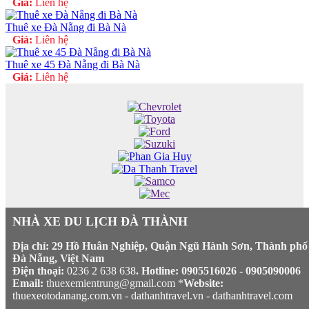
Giá:
Liên hệ
Thuê xe Đà Nẵng đi Bà Nà
Giá:
Liên hệ
Thuê xe 45 Đà Nẵng đi Bà Nà
Giá:
Liên hệ
NHÀ XE DU LỊCH ĐÀ THÀNH
Địa chỉ: 29 Hồ Huân Nghiệp, Quận Ngũ Hành Sơn, Thành phố
Đà Nẵng, Việt Nam
Điện thoại:
0236 2 638 638
. Hotline: 0905516026 - 0905090006
Email:
thuexemientrung@gmail.com *
Website:
thuexeotodanang.com.vn
-
dathanhtravel.vn
-
dathanhtravel.com