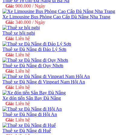
Thuê xe 16 chỗ Đà Nẵng đi Bà Nà
Giá:
900.000 / Ngày
Xe Limousine Bus Phòng Cao Cấp Đà Nẵng Nha Trang
Giá:
340.000 / Ngày
Thuê xe hội nghị
Giá:
Liên hệ
Thuê xe Đà Nẵng đi Đảo Lý Sơn
Giá:
Liên hệ
Thuê xe Đà Nẵng đi Quy Nhơn
Giá:
Liên hệ
Thuê xe Đà Nẵng đi Vinpearl Nam Hội An
Giá:
Liên hệ
Xe đón tiển Sân Bay Đà Nẵng
Giá:
Liên hệ
Thuê xe Đà Nẵng đi Hội An
Giá:
Liên hệ
Thuê xe Đà Nẵng đi Huế