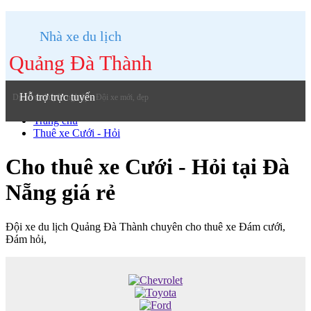
Nhà xe du lịch
Quảng Đà Thành
Hỗ trợ trực tuyến
Dịch vụ chuyên nghiệp - Đội xe mới, đẹp
Trang chủ
Thuê xe Cưới - Hỏi
Cho thuê xe Cưới - Hỏi tại Đà
Nẵng giá rẻ
Đội xe du lịch Quảng Đà Thành chuyên cho thuê xe Đám cưới,
Đám hỏi,