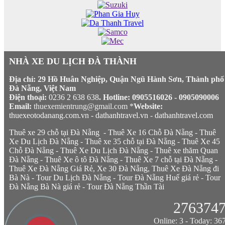
NHÀ XE DU LỊCH ĐÀ THÀNH
Địa chỉ: 29 Hồ Huân Nghiệp, Quận Ngũ Hành Sơn, Thành phố
Đà Nẵng, Việt Nam
Điện thoại:
0236 2 638 638
. Hotline: 0905516026 - 0905090006
Email:
thuexemientrung@gmail.com *
Website:
thuexeotodanang.com.vn
-
dathanhtravel.vn
-
dathanhtravel.com
Thuê xe 29 chỗ tại Đà Nẵng
-
Thuê Xe 16 Chỗ Đà Nẵng
-
Thuê
Xe Du Lịch Đà Nẵng
-
Thuê xe 35 chỗ tại Đà Nẵng
-
Thuê Xe 45
Chỗ Đà Nẵng
-
Thuê Xe Du Lịch Đà Nẵng
-
Thuê xe thăm Quan
Đà Nẵng
-
Thuê Xe ô tô Đà Nẵng
-
Thuê Xe 7 chỗ tại Đà Nẵng
-
Thuê Xe Đà Nẵng Giá Rẻ,
Xe 30 Đà Nẵng
,
Thuê Xe Đà Nẵng đi
Bà Nà
-
Tour Du Lịch Đà Nẵng
-
Tour Đà Nẵng Huế giá rẻ
-
Tour
Đà Nẵng Bà Nà giá rẻ
-
Tour Đà Nẵng Thần Tài
276374
Online: 3 - Today: 36